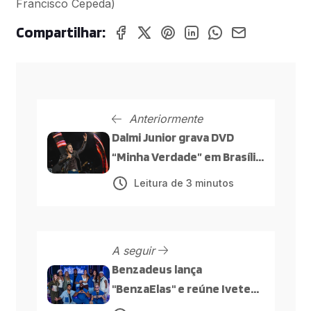
Francisco Cepeda)
Compartilhar:
Anteriormente
Dalmi Junior grava DVD
“Minha Verdade” em Brasília
com participações de
Leitura de 3 minutos
Hungria, Grelo e Benzadeus
A seguir
Benzadeus lança
"BenzaElas" e reúne Ivete
Sangalo, Marvvila, Lary, Ayla,