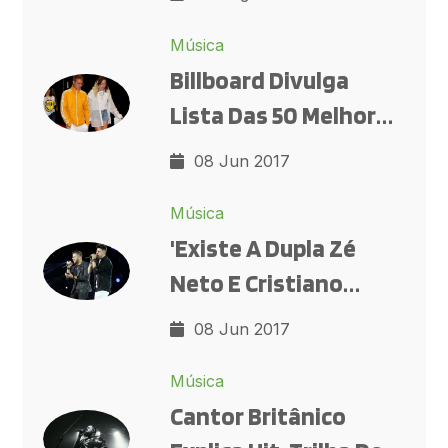
Cavalcanti, Ascânio
Música
MMM E Darcilio De
Billboard Divulga
Paula Lima Em
Lista Das 50 Melhores
Copacabana
Músicas De 2017
08 Jun 2017
Música
'Existe A Dupla Zé
Neto E Cristiano
Antes E Depois Da
08 Jun 2017
Música 'Seu Polícia'',
Música
Analisa Cantor
Cantor Britânico
Sertanejo