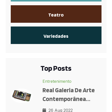
Teatro
Variedades
Top Posts
Entretenimento
Real Galeria De Arte
Contemporânea
Reúne Obras De Di
26 Aug 2022