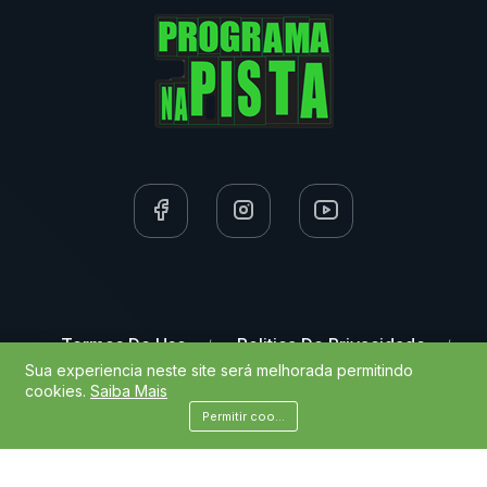
Termos De Uso
Politica De Privacidade
Sua experiencia neste site será melhorada permitindo
cookies.
Saiba Mais
Política De Cookies
Contato
Permitir cookies